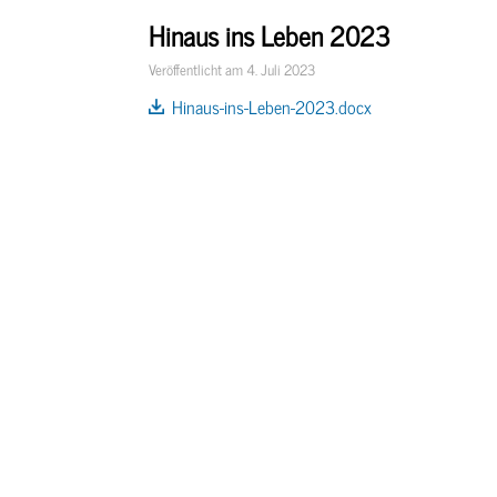
Hinaus ins Leben 2023
Organisatio
Veröffentlicht am 4. Juli 2023
Struktur
Hinaus-ins-Leben-2023.docx
Schulprogr
Termine
Klassenzute